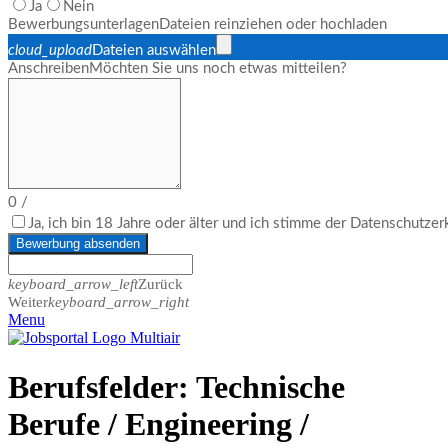
Ja
Nein
Bewerbungsunterlagen
Dateien reinziehen oder hochladen
cloud_upload
Dateien auswählen
Anschreiben
Möchten Sie uns noch etwas mitteilen?
0
/
Ja, ich bin 18 Jahre oder älter und ich stimme der Datenschutze
Bewerbung absenden
keyboard_arrow_left
Zurück
Weiter
keyboard_arrow_right
Menu
Berufsfelder:
Technische
Berufe / Engineering /