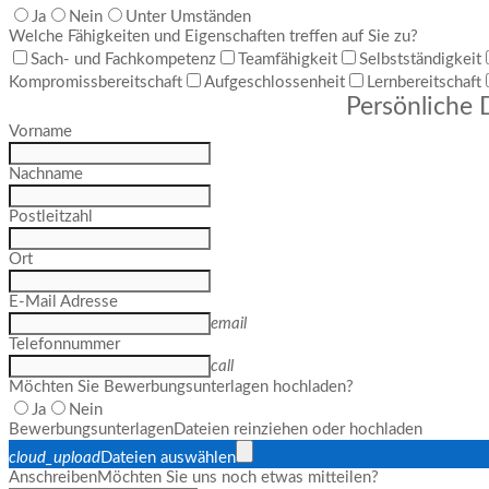
Ja
Nein
Unter Umständen
Welche Fähigkeiten und Eigenschaften treffen auf Sie zu?
Sach- und Fachkompetenz
Teamfähigkeit
Selbstständigkeit
Kompromissbereitschaft
Aufgeschlossenheit
Lernbereitschaft
Persönliche 
Vorname
Nachname
Postleitzahl
Ort
E-Mail Adresse
email
Telefonnummer
call
Möchten Sie Bewerbungsunterlagen hochladen?
Ja
Nein
Bewerbungsunterlagen
Dateien reinziehen oder hochladen
cloud_upload
Dateien auswählen
Anschreiben
Möchten Sie uns noch etwas mitteilen?