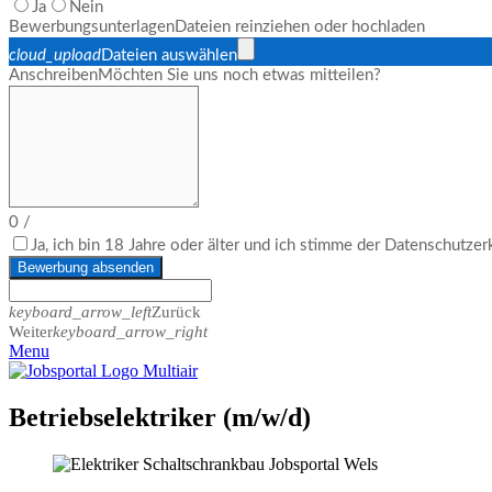
Ja
Nein
Bewerbungsunterlagen
Dateien reinziehen oder hochladen
cloud_upload
Dateien auswählen
Anschreiben
Möchten Sie uns noch etwas mitteilen?
0
/
Ja, ich bin 18 Jahre oder älter und ich stimme der Datenschutze
Bewerbung absenden
keyboard_arrow_left
Zurück
Weiter
keyboard_arrow_right
Menu
Betriebselektriker (m/w/d)