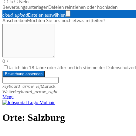
Ja
Nein
Bewerbungsunterlagen
Dateien reinziehen oder hochladen
cloud_upload
Dateien auswählen
Anschreiben
Möchten Sie uns noch etwas mitteilen?
0
/
Ja, ich bin 18 Jahre oder älter und ich stimme der Datenschutze
Bewerbung absenden
keyboard_arrow_left
Zurück
Weiter
keyboard_arrow_right
Menu
Orte:
Salzburg