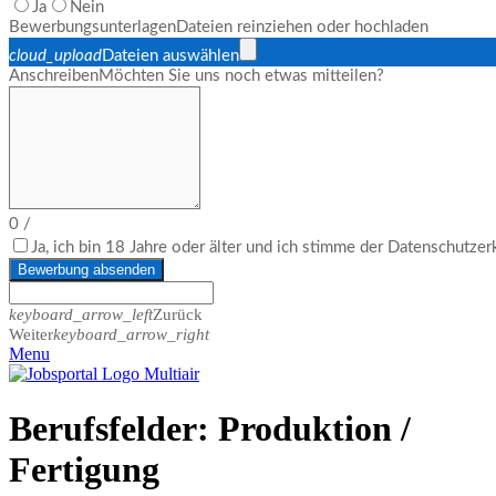
Ja
Nein
Bewerbungsunterlagen
Dateien reinziehen oder hochladen
cloud_upload
Dateien auswählen
Anschreiben
Möchten Sie uns noch etwas mitteilen?
0
/
Ja, ich bin 18 Jahre oder älter und ich stimme der Datenschutze
Bewerbung absenden
keyboard_arrow_left
Zurück
Weiter
keyboard_arrow_right
Menu
Berufsfelder:
Produktion /
Fertigung